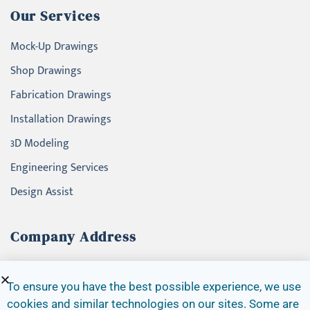
Our Services
Mock-Up Drawings
Shop Drawings
Fabrication Drawings
Installation Drawings
3D Modeling
Engineering Services
Design Assist
Company Address
4145 North Service Road, Suite 200
Burlington, Ontario, L7L 6A3
To ensure you have the best possible experience, we use
cookies and similar technologies on our sites. Some are
Canada